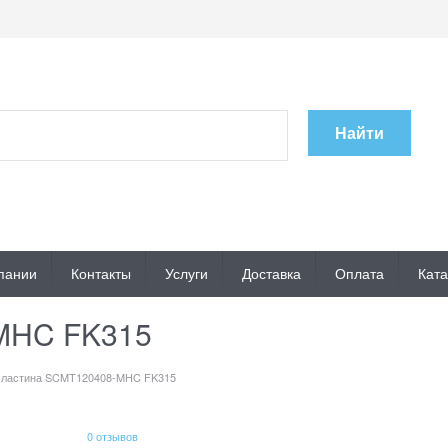
Найти
пании
Контакты
Услуги
Доставка
Оплата
Ката
MHC FK315
ластина SCMT120408-MHC FK315
0 отзывов