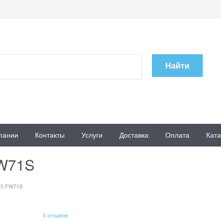
Найти
пании
Контакты
Услуги
Доставка
Оплата
Ката
FW71S
15 FW71S
0 отзывов