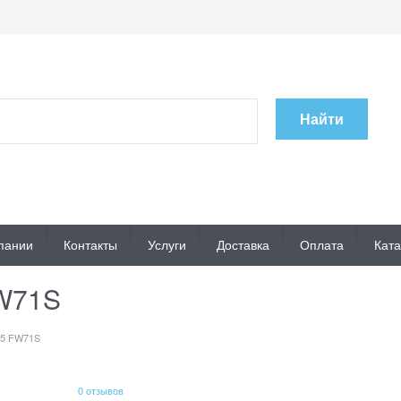
Найти
пании
Контакты
Услуги
Доставка
Оплата
Ката
FW71S
15 FW71S
0 отзывов