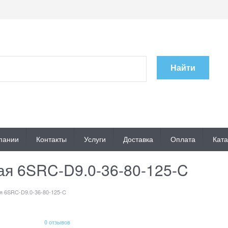
Найти
пании
Контакты
Услуги
Доставка
Оплата
Ката
ая 6SRC-D9.0-36-80-125-C
я 6SRC-D9.0-36-80-125-C
0 отзывов