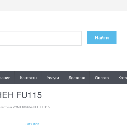
Найти
пании
Контакты
Услуги
Доставка
Оплата
Ката
HEH FU115
ластина VCMT160404-HEH FU115
0 отзывов