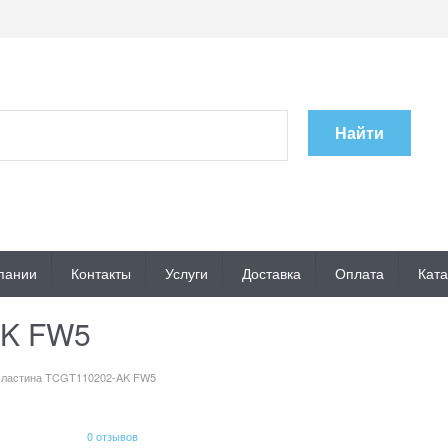
Найти
пании
Контакты
Услуги
Доставка
Оплата
Ката
AK FW5
ластина TCGT110202-AK FW5
0 отзывов