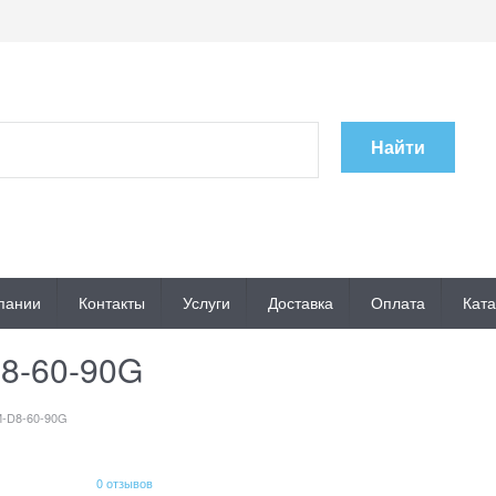
Найти
пании
Контакты
Услуги
Доставка
Оплата
Ката
8-60-90G
-D8-60-90G
0 отзывов