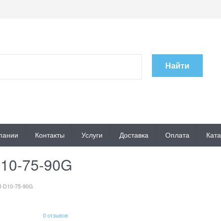
Найти
пании
Контакты
Услуги
Доставка
Оплата
Ката
10-75-90G
-D10-75-90G
0 отзывов