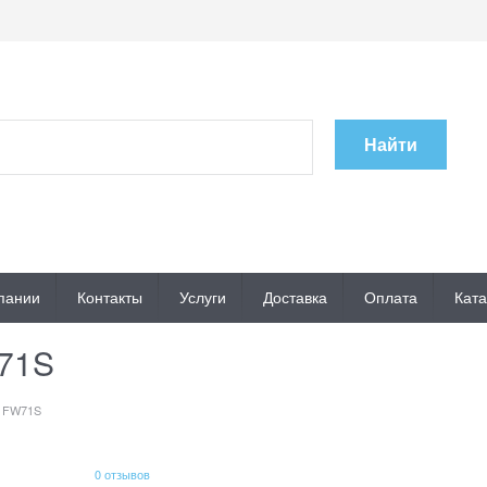
Найти
пании
Контакты
Услуги
Доставка
Оплата
Ката
71S
2 FW71S
0 отзывов