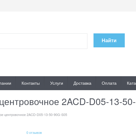
Найти
пании
Контакты
Услуги
Доставка
Оплата
Ката
 центровочное 2ACD-D05-13-50
ое центровочное 2ACD-D05-13-50-90G-S05
0 отзывов