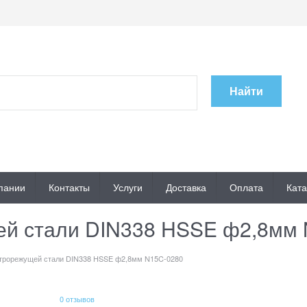
Найти
пании
Контакты
Услуги
Доставка
Оплата
Ката
ей стали DIN338 HSSE ф2,8мм
строрежущей стали DIN338 HSSE ф2,8мм N15C-0280
0 отзывов