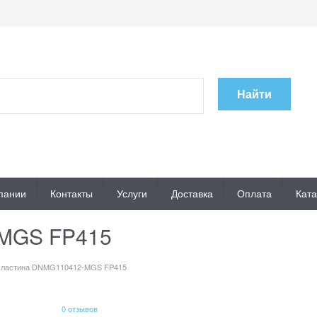
Найти
пании
Контакты
Услуги
Доставка
Оплата
Ката
MGS FP415
ластина DNMG110412-MGS FP415
0 отзывов