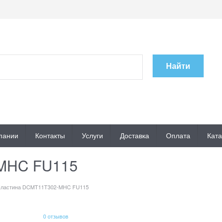
Найти
пании
Контакты
Услуги
Доставка
Оплата
Ката
MHC FU115
ластина DCMT11T302-MHC FU115
0 отзывов