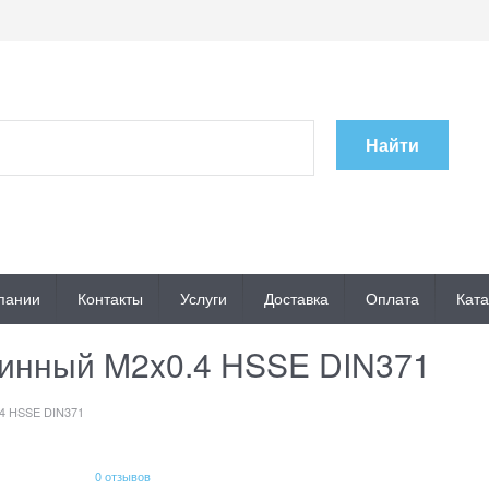
Найти
пании
Контакты
Услуги
Доставка
Оплата
Ката
инный M2x0.4 HSSE DIN371
4 HSSE DIN371
0 отзывов