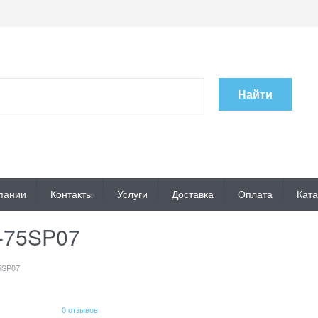
Найти
пании
Контакты
Услуги
Доставка
Оплата
Ката
-75SP07
5SP07
0 отзывов