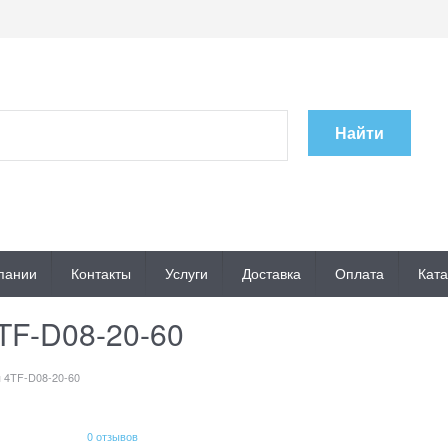
Найти
пании
Контакты
Услуги
Доставка
Оплата
Ката
TF-D08-20-60
 4TF-D08-20-60
0 отзывов